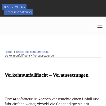
Skip
to
02732 791079
content
Ersteinschätzung
M
Home
Urteile aus dem Strafrecht
Verkehrsunfallflucht – Voraussetzungen
Verkehrsunfallflucht – Voraussetzungen
Eine Autofahrerin in Aachen verursachte einen Unfall und
fuhr einfach weiter, obwohl die Geschädigte sie am