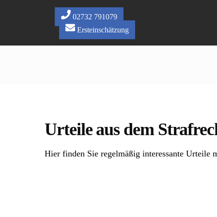
Skip
to
02732 791079
content
Ersteinschätzung
Urteile aus dem Strafrec
Hier finden Sie regelmäßig interessante Urteile m