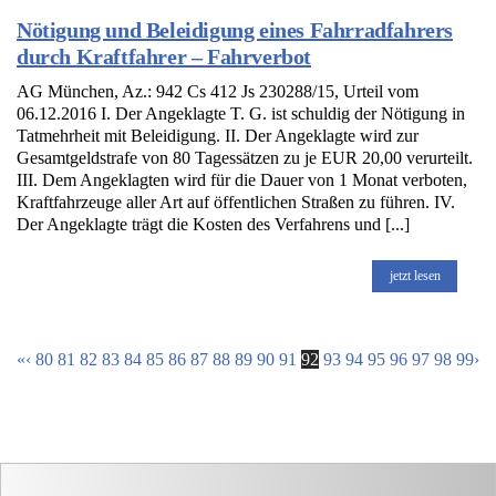
Nötigung und Beleidigung eines Fahrradfahrers
durch Kraftfahrer – Fahrverbot
AG München, Az.: 942 Cs 412 Js 230288/15, Urteil vom
06.12.2016 I. Der Angeklagte T. G. ist schuldig der Nötigung in
Tatmehrheit mit Beleidigung. II. Der Angeklagte wird zur
Gesamtgeldstrafe von 80 Tagessätzen zu je EUR 20,00 verurteilt.
III. Dem Angeklagten wird für die Dauer von 1 Monat verboten,
Kraftfahrzeuge aller Art auf öffentlichen Straßen zu führen. IV.
Der Angeklagte trägt die Kosten des Verfahrens und [...]
jetzt lesen
«
‹
80
81
82
83
84
85
86
87
88
89
90
91
92
93
94
95
96
97
98
99
›