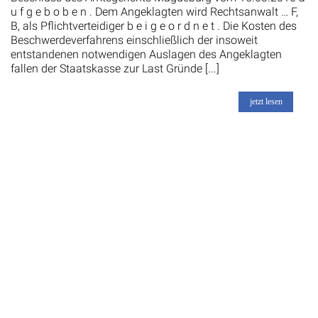
u f g e b o b e n . Dem Angeklagten wird Rechtsanwalt … F,
B, als Pflichtverteidiger b e i g e o r d n e t . Die Kosten des
Beschwerdeverfahrens einschließlich der insoweit
entstandenen notwendigen Auslagen des Angeklagten
fallen der Staatskasse zur Last Gründe [...]
jetzt lesen