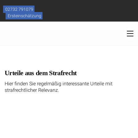
Skip
to
02732 791079
content
Ersteinschätzung
M
Urteile aus dem Strafrecht
Hier finden Sie regelmäßig interessante Urteile mit
strafrechtlicher Relevanz.