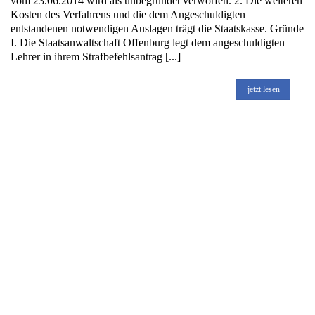
vom 23.06.2014 wird als unbegründet verworfen. 2. Die weiteren
Kosten des Verfahrens und die dem Angeschuldigten
entstandenen notwendigen Auslagen trägt die Staatskasse. Gründe
I. Die Staatsanwaltschaft Offenburg legt dem angeschuldigten
Lehrer in ihrem Strafbefehlsantrag [...]
jetzt lesen