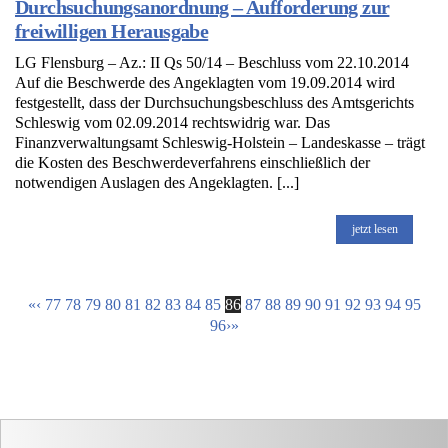
Durchsuchungsanordnung – Aufforderung zur
freiwilligen Herausgabe
LG Flensburg – Az.: II Qs 50/14 – Beschluss vom 22.10.2014
Auf die Beschwerde des Angeklagten vom 19.09.2014 wird
festgestellt, dass der Durchsuchungsbeschluss des Amtsgerichts
Schleswig vom 02.09.2014 rechtswidrig war. Das
Finanzverwaltungsamt Schleswig-Holstein – Landeskasse – trägt
die Kosten des Beschwerdeverfahrens einschließlich der
notwendigen Auslagen des Angeklagten. [...]
jetzt lesen
«
‹
77
78
79
80
81
82
83
84
85
86
87
88
89
90
91
92
93
94
95
96
›
»