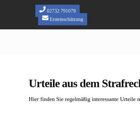
Skip
to
02732 791079
content
Ersteinschätzung
Urteile aus dem Strafrec
Hier finden Sie regelmäßig interessante Urteile m