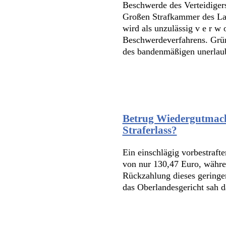
Beschwerde des Verteidiger
Großen Strafkammer des La
wird als unzulässig v e r w 
Beschwerdeverfahrens. Grü
des bandenmäßigen unerlaub
Betrug Wiedergutmach
Straferlass?
Ein einschlägig vorbestraf
von nur 130,47 Euro, währe
Rückzahlung dieses geringen
das Oberlandesgericht sah d