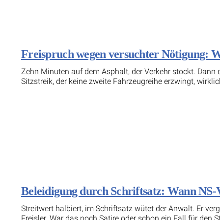
Freispruch wegen versuchter Nötigung: Wa
Zehn Minuten auf dem Asphalt, der Verkehr stockt. Dann d
Sitzstreik, der keine zweite Fahrzeugreihe erzwingt, wirklic
Beleidigung durch Schriftsatz: Wann NS-V
Streitwert halbiert, im Schriftsatz wütet der Anwalt. Er ve
Freisler. War das noch Satire oder schon ein Fall für den St