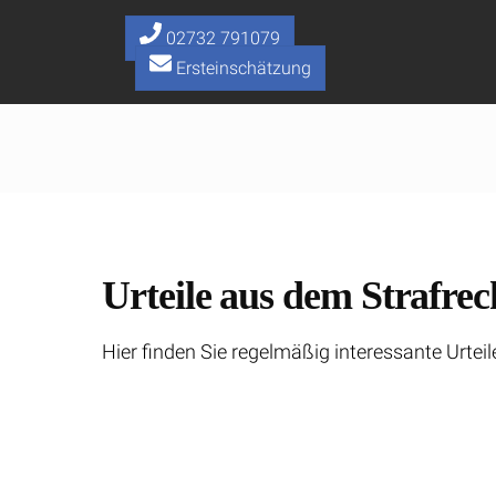
Skip
to
02732 791079
content
Ersteinschätzung
Urteile aus dem Strafrec
Hier finden Sie regelmäßig interessante Urteil