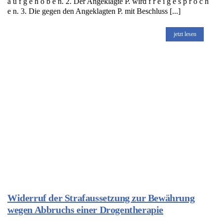
a u f g e h o b e n. 2. Der Angeklagte P. wird f r e i g e s p r o c h
e n. 3. Die gegen den Angeklagten P. mit Beschluss [...]
jetzt lesen
Widerruf der Strafaussetzung zur Bewährung
wegen Abbruchs einer Drogentherapie