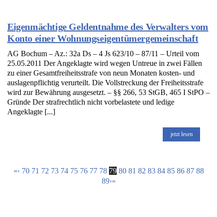
Eigenmächtige Geldentnahme des Verwalters vom
Konto einer Wohnungseigentümergemeinschaft
AG Bochum – Az.: 32a Ds – 4 Js 623/10 – 87/11 – Urteil vom
25.05.2011 Der Angeklagte wird wegen Untreue in zwei Fällen
zu einer Gesamtfreiheitsstrafe von neun Monaten kosten- und
auslagenpflichtig verurteilt. Die Vollstreckung der Freiheitsstrafe
wird zur Bewährung ausgesetzt. – §§ 266, 53 StGB, 465 I StPO –
Gründe Der strafrechtlich nicht vorbelastete und ledige
Angeklagte [...]
jetzt lesen
«
‹
70
71
72
73
74
75
76
77
78
79
80
81
82
83
84
85
86
87
88
89
›
»