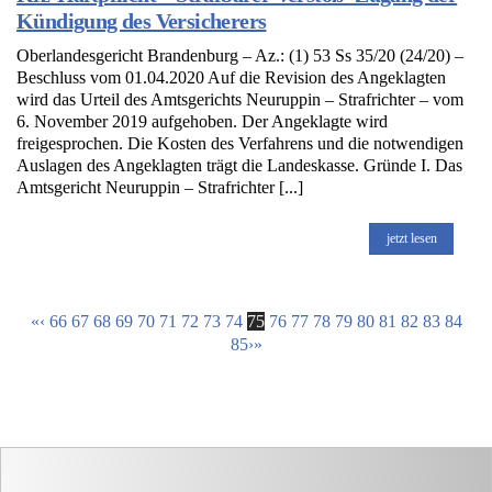
Kündigung des Versicherers
Oberlandesgericht Brandenburg – Az.: (1) 53 Ss 35/20 (24/20) –
Beschluss vom 01.04.2020 Auf die Revision des Angeklagten
wird das Urteil des Amtsgerichts Neuruppin – Strafrichter – vom
6. November 2019 aufgehoben. Der Angeklagte wird
freigesprochen. Die Kosten des Verfahrens und die notwendigen
Auslagen des Angeklagten trägt die Landeskasse. Gründe I. Das
Amtsgericht Neuruppin – Strafrichter [...]
jetzt lesen
«
‹
66
67
68
69
70
71
72
73
74
75
76
77
78
79
80
81
82
83
84
85
›
»