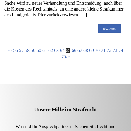
Sache wird zu neuer Verhandlung und Entscheidung, auch über
die Kosten des Rechtsmittels, an eine andere kleine Strafkammer
des Landgerichts Trier zurückverwiesen. [...]
jetzt lesen
«
‹
56
57
58
59
60
61
62
63
64
65
66
67
68
69
70
71
72
73
74
75
›
»
Unsere Hilfe im Strafrecht
Wir sind Ihr Ansprechpartner in Sachen Strafrecht und