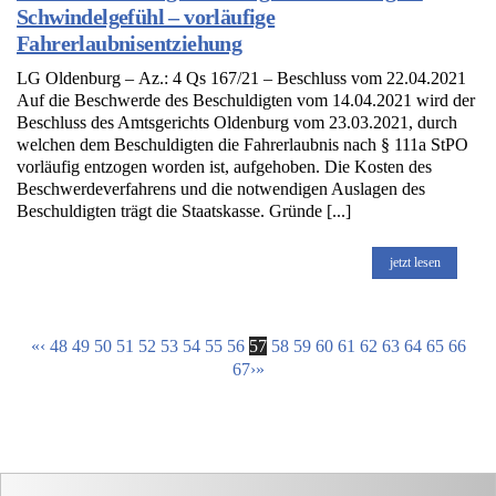
Schwindelgefühl – vorläufige
Fahrerlaubnisentziehung
LG Oldenburg – Az.: 4 Qs 167/21 – Beschluss vom 22.04.2021
Auf die Beschwerde des Beschuldigten vom 14.04.2021 wird der
Beschluss des Amtsgerichts Oldenburg vom 23.03.2021, durch
welchen dem Beschuldigten die Fahrerlaubnis nach § 111a StPO
vorläufig entzogen worden ist, aufgehoben. Die Kosten des
Beschwerdeverfahrens und die notwendigen Auslagen des
Beschuldigten trägt die Staatskasse. Gründe [...]
jetzt lesen
«
‹
48
49
50
51
52
53
54
55
56
57
58
59
60
61
62
63
64
65
66
67
›
»