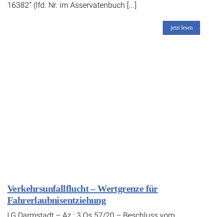
16382“ (lfd. Nr. im Asservatenbuch [...]
jetzt lesen
Verkehrsunfallflucht – Wertgrenze für
Fahrerlaubnisentziehung
LG Darmstadt – Az.: 3 Qs 57/20 – Beschluss vom