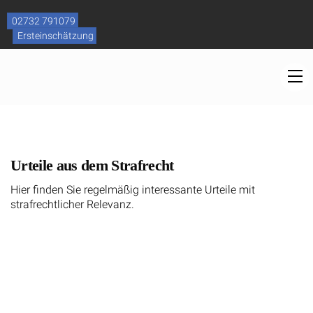
Skip
to
02732 791079
content
Ersteinschätzung
M
Urteile aus dem Strafrecht
Hier finden Sie regelmäßig interessante Urteile mit
strafrechtlicher Relevanz.