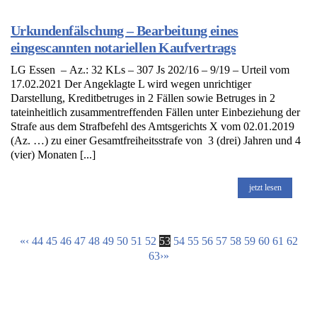
Urkundenfälschung – Bearbeitung eines
eingescannten notariellen Kaufvertrags
LG Essen – Az.: 32 KLs – 307 Js 202/16 – 9/19 – Urteil vom
17.02.2021 Der Angeklagte L wird wegen unrichtiger
Darstellung, Kreditbetruges in 2 Fällen sowie Betruges in 2
tateinheitlich zusammentreffenden Fällen unter Einbeziehung der
Strafe aus dem Strafbefehl des Amtsgerichts X vom 02.01.2019
(Az. …) zu einer Gesamtfreiheitsstrafe von 3 (drei) Jahren und 4
(vier) Monaten [...]
jetzt lesen
«
‹
44
45
46
47
48
49
50
51
52
53
54
55
56
57
58
59
60
61
62
63
›
»