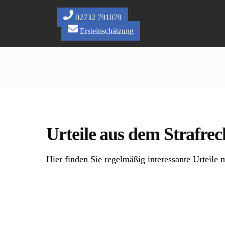
Skip
to
02732 791079
content
Ersteinschätzung
Urteile aus dem Strafrec
Hier finden Sie regelmäßig interessante Urteile m