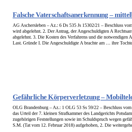
Falsche Vaterschaftsanerkennung – mitt
AG Aschersleben – Az.: 6 Ds 535 Js 15302/21 – Beschluss vom
wird abgelehnt. 2. Der Antrag, der Angeschuldigten A Rechtsanw
abgelehnt. 3. Die Kosten des Verfahrens und die notwendigen Au
Last. Gründe I. Die Angeschuldigte A brachte am … ihre Tochter
Gefährliche Körperverletzung – Mobiltel
OLG Brandenburg – Az.: 1 OLG 53 Ss 59/22 – Beschluss vom 1
das Urteil der 7. kleinen Strafkammer des Landgerichts Potsda
zugehörigen Feststellungen sowie im Schuldspruch wegen gefäh
S.M. (Tat vom 12. Februar 2018) aufgehoben, 2. Die weitergehen