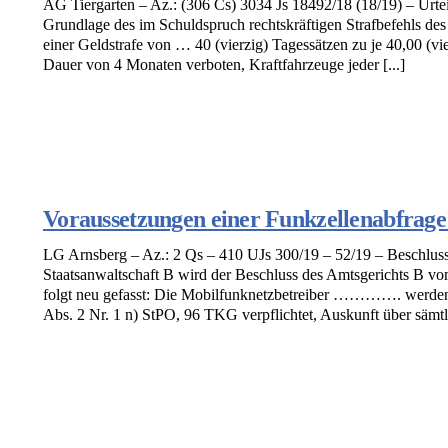
AG Tiergarten – Az.: (306 Cs) 3034 Js 18492/18 (18/19) – Urt
Grundlage des im Schuldspruch rechtskräftigen Strafbefehls des
einer Geldstrafe von … 40 (vierzig) Tagessätzen zu je 40,00 (vi
Dauer von 4 Monaten verboten, Kraftfahrzeuge jeder [...]
Voraussetzungen einer Funkzellenabfrage
LG Arnsberg – Az.: 2 Qs – 410 UJs 300/19 – 52/19 – Beschlus
Staatsanwaltschaft B wird der Beschluss des Amtsgerichts B v
folgt neu gefasst: Die Mobilfunknetzbetreiber …………. werden 
Abs. 2 Nr. 1 n) StPO, 96 TKG verpflichtet, Auskunft über sämtli