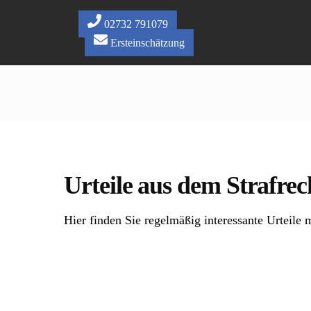
Skip
to
02732 791079
content
Ersteinschätzung
Urteile aus dem Strafrec
Hier finden Sie regelmäßig interessante Urteile m