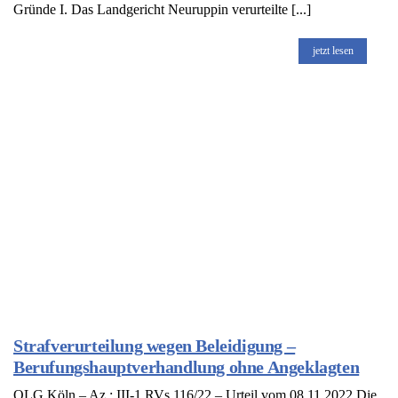
Gründe I. Das Landgericht Neuruppin verurteilte [...]
jetzt lesen
Strafverurteilung wegen Beleidigung –
Berufungshauptverhandlung ohne Angeklagten
OLG Köln – Az.: III-1 RVs 116/22 – Urteil vom 08.11.2022 Die