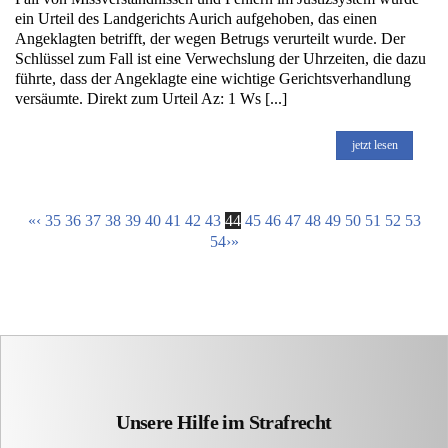
ein Urteil des Landgerichts Aurich aufgehoben, das einen
Angeklagten betrifft, der wegen Betrugs verurteilt wurde. Der
Schlüssel zum Fall ist eine Verwechslung der Uhrzeiten, die dazu
führte, dass der Angeklagte eine wichtige Gerichtsverhandlung
versäumte. Direkt zum Urteil Az: 1 Ws [...]
jetzt lesen
«
‹
35
36
37
38
39
40
41
42
43
44
45
46
47
48
49
50
51
52
53
54
›
»
Unsere Hilfe im Strafrecht