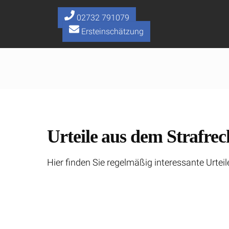
Skip
to
02732 791079
content
Ersteinschätzung
Urteile aus dem Strafrec
Hier finden Sie regelmäßig interessante Urteil