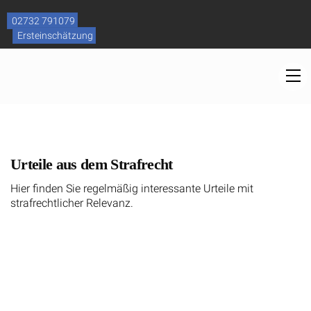
Skip
to
02732 791079
content
Ersteinschätzung
M
Urteile aus dem Strafrecht
Hier finden Sie regelmäßig interessante Urteile mit
strafrechtlicher Relevanz.