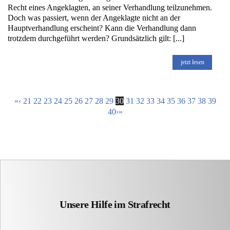
Recht eines Angeklagten, an seiner Verhandlung teilzunehmen.
Doch was passiert, wenn der Angeklagte nicht an der
Hauptverhandlung erscheint? Kann die Verhandlung dann
trotzdem durchgeführt werden? Grundsätzlich gilt: [...]
jetzt lesen
«
‹
21
22
23
24
25
26
27
28
29
30
31
32
33
34
35
36
37
38
39
40
›
»
Unsere Hilfe im Strafrecht