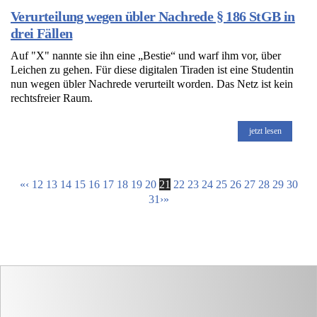
Verurteilung wegen übler Nachrede § 186 StGB in
drei Fällen
Auf "X" nannte sie ihn eine „Bestie“ und warf ihm vor, über
Leichen zu gehen. Für diese digitalen Tiraden ist eine Studentin
nun wegen übler Nachrede verurteilt worden. Das Netz ist kein
rechtsfreier Raum.
jetzt lesen
«
‹
12
13
14
15
16
17
18
19
20
21
22
23
24
25
26
27
28
29
30
31
›
»