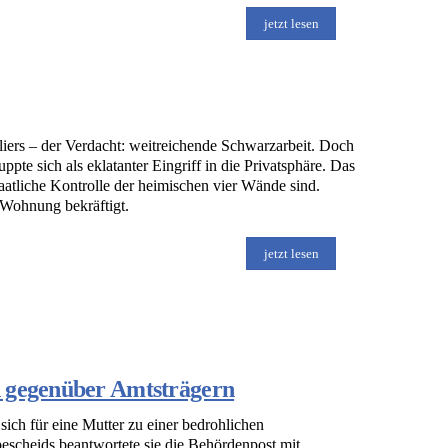
jetzt lesen
liers – der Verdacht: weitreichende Schwarzarbeit. Doch
te sich als eklatanter Eingriff in die Privatsphäre. Das
taatliche Kontrolle der heimischen vier Wände sind.
 Wohnung bekräftigt.
jetzt lesen
n gegenüber Amtsträgern
ich für eine Mutter zu einer bedrohlichen
escheids beantwortete sie die Behördenpost mit