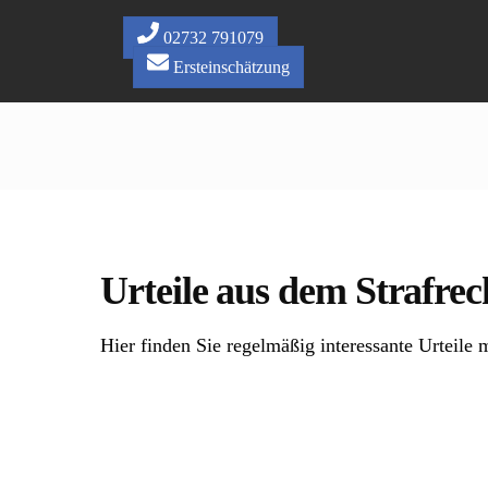
Skip
to
02732 791079
content
Ersteinschätzung
Urteile aus dem Strafrec
Hier finden Sie regelmäßig interessante Urteile m