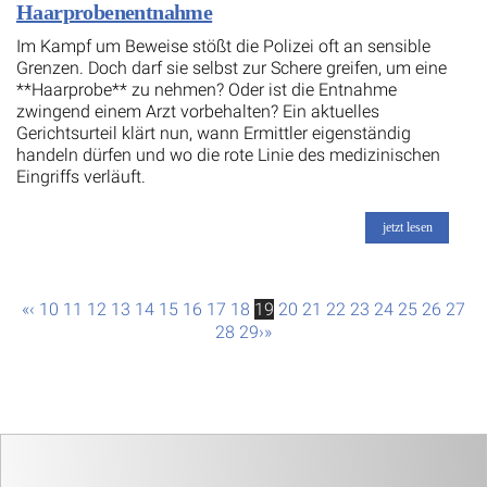
Haarprobenentnahme
Im Kampf um Beweise stößt die Polizei oft an sensible
Grenzen. Doch darf sie selbst zur Schere greifen, um eine
**Haarprobe** zu nehmen? Oder ist die Entnahme
zwingend einem Arzt vorbehalten? Ein aktuelles
Gerichtsurteil klärt nun, wann Ermittler eigenständig
handeln dürfen und wo die rote Linie des medizinischen
Eingriffs verläuft.
jetzt lesen
«
‹
10
11
12
13
14
15
16
17
18
19
20
21
22
23
24
25
26
27
28
29
›
»