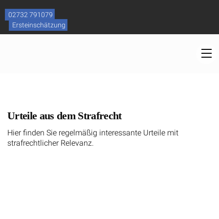
Skip
to
02732 791079
content
Ersteinschätzung
M
Urteile aus dem Strafrecht
Hier finden Sie regelmäßig interessante Urteile mit
strafrechtlicher Relevanz.