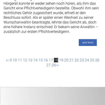
Hörgerät konnte er weder sehen noch hören, als ihm das
Gericht eine Pflichtverteidigerin bestellte. Obwohl ihm sein
rechtliches Gehör zugesichert wurde, erhielt er den
Beschluss sofort. Als er später einen Wechsel zu seiner
Wunschanwältin beantragte, lehnte das Gericht ab, doch
eine höhere Instanz entschied: Er bekam seine Anwältin –
zusätzlich zur ersten Pflichtverteidigerin.
jetzt lesen
«
‹
9
10
11
12
13
14
15
16
17
18
19
20
21
22
23
24
25
26
27
28
›
»