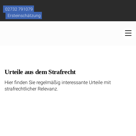
Skip
to
02732 791079
content
Ersteinschätzung
M
Urteile aus dem Strafrecht
Hier finden Sie regelmäßig interessante Urteile mit
strafrechtlicher Relevanz.