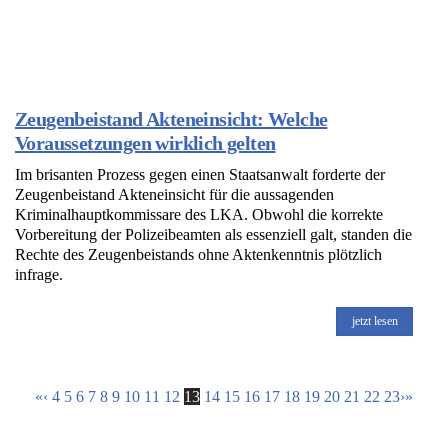
Zeugenbeistand Akteneinsicht: Welche
Voraussetzungen wirklich gelten
Im brisanten Prozess gegen einen Staatsanwalt forderte der
Zeugenbeistand Akteneinsicht für die aussagenden
Kriminalhauptkommissare des LKA. Obwohl die korrekte
Vorbereitung der Polizeibeamten als essenziell galt, standen die
Rechte des Zeugenbeistands ohne Aktenkenntnis plötzlich
infrage.
jetzt lesen
«
‹
4
5
6
7
8
9
10
11
12
13
14
15
16
17
18
19
20
21
22
23
›
»